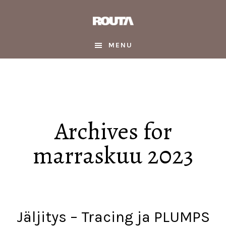
Skip
Skip
Skip
to
to
to
main
primary
footer
content
sidebar
MENU
Archives for
marraskuu 2023
Jäljitys – Tracing ja PLUMPS