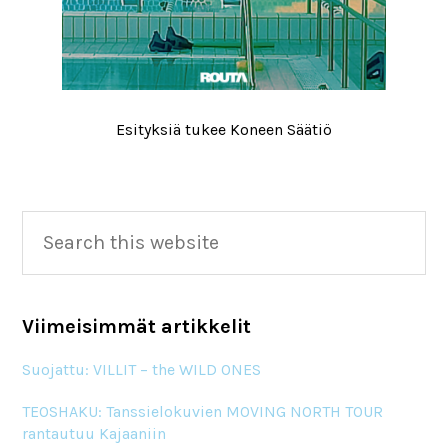
Esityksiä tukee Koneen Säätiö
Primary
Search
this
Sidebar
website
Viimeisimmät artikkelit
Suojattu: VILLIT – the WILD ONES
TEOSHAKU: Tanssielokuvien MOVING NORTH TOUR
rantautuu Kajaaniin