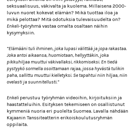
seksuaalisuus, väkivalta ja kuolema. Millaisena 2000-
luvun nuoret kokevat elämän? Mikä tuottaa iloa ja
mikä pelottaa? Mitä odotuksia tulevaisuudelta on?
Enkeli
-työryhmä vastaa omalta osaltaan näihin
kysymyksiin.
”Elämääni tuli ihminen, joka lupasi välittää ja jopa rakastaa.
Joka antoi aikaansa, huomiotaan, hellyyttäkin, joka
pikkuhiljaa muuttui väkivallaksi, rikkomiseksi. En tiedä
pystyykö sormella osoittamaan rajaa, jossa hyvästä tulikin
paha, sallittu muuttui kielletyksi. Se tapahtui niin hiljaa, niin
ovelasti ja suunnitellusti.”
Enkeli
perustuu työryhmän videoihin, kirjoituksiin ja
haastatteluihin. Esityksen tekemiseen on osallistunut
kymmeniä nuoria eri puolelta Suomea. Lavalla nähdään
Kajaanin Tanssiteatterin erikoiskoulutusryhmän
oppilaita.