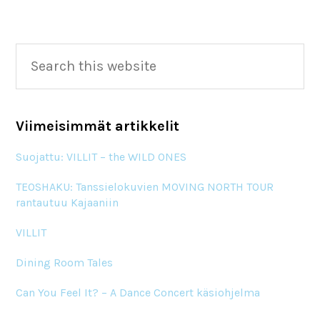
Primary
Search
this
Sidebar
website
Viimeisimmät artikkelit
Suojattu: VILLIT – the WILD ONES
TEOSHAKU: Tanssielokuvien MOVING NORTH TOUR
rantautuu Kajaaniin
VILLIT
Dining Room Tales
Can You Feel It? – A Dance Concert käsiohjelma