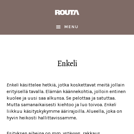
Skip
Skip
Skip
to
to
to
main
primary
footer
content
sidebar
MENU
Enkeli
Enkeli
käsittelee hetkiä, jotka koskettavat meitä jollain
erityisellä tavalla. Elämän käännekohtia, jolloin entinen
kuolee ja uusi saa alkunsa. Se pelottaa ja satuttaa.
Mutta samanaikaisesti kiehtoo ja luo toivoa.
Enkeli
liikkuu käsityskykymme äärirajoilla. Alueella, joka on
hyvin heikosti hallittavissamme.
Esityksen aiheina on mm. ystävyys, rakkaus,