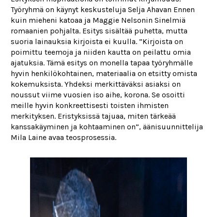
Työryhmä on käynyt keskusteluja Selja Ahavan Ennen
kuin mieheni katoaa ja Maggie Nelsonin Sinelmiä
romaanien pohjalta. Esitys sisältää puhetta, mutta
suoria lainauksia kirjoista ei kuulla. ”Kirjoista on
poimittu teemoja ja niiden kautta on peilattu omia
ajatuksia. Tämä esitys on monella tapaa työryhmälle
hyvin henkilökohtainen, materiaalia on etsitty omista
kokemuksista. Yhdeksi merkittäväksi asiaksi on
noussut viime vuosien iso aihe, korona. Se osoitti
meille hyvin konkreettisesti toisten ihmisten
merkityksen. Eristyksissä tajuaa, miten tärkeää
kanssakäyminen ja kohtaaminen on”, äänisuunnittelija
Mila Laine avaa teosprosessia.