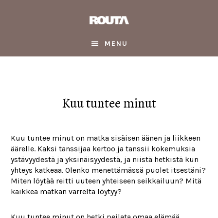
Skip
Skip
Skip
to
to
to
main
primary
footer
content
sidebar
MENU
Kuu tuntee minut
Kuu tuntee minut on matka sisäisen äänen ja liikkeen
äärelle. Kaksi tanssijaa kertoo ja tanssii kokemuksia
ystävyydestä ja yksinäisyydestä, ja niistä hetkistä kun
yhteys katkeaa. Olenko menettämässä puolet itsestäni?
Miten löytää reitti uuteen yhteiseen seikkailuun? Mitä
kaikkea matkan varrelta löytyy?
Kuu tuntee minut on hetki peilata omaa elämää,