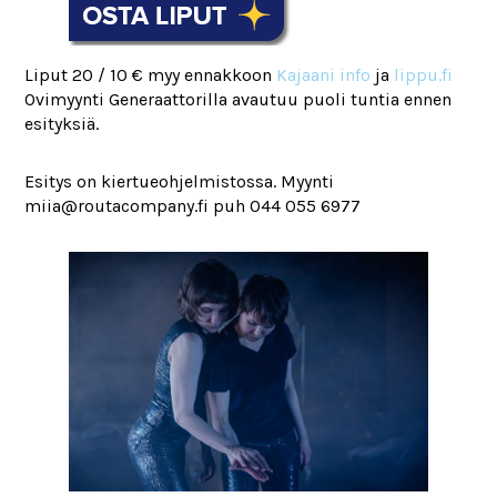
Liput 20 / 10 € myy ennakkoon
Kajaani info
ja
lippu.fi
Ovimyynti Generaattorilla avautuu puoli tuntia ennen
esityksiä.
Esitys on kiertueohjelmistossa. Myynti
miia@routacompany.fi puh 044 055 6977