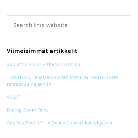
Primary
Search
this
Sidebar
website
Viimeisimmät artikkelit
Suojattu: VILLIT – the WILD ONES
TEOSHAKU: Tanssielokuvien MOVING NORTH TOUR
rantautuu Kajaaniin
VILLIT
Dining Room Tales
Can You Feel It? – A Dance Concert käsiohjelma