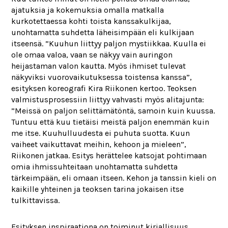
ajatuksia ja kokemuksia omalla matkalla
kurkotettaessa kohti toista kanssakulkijaa,
unohtamatta suhdetta läheisimpään eli kulkijaan
itseensä. ”Kuuhun liittyy paljon mystiikkaa. Kuulla ei
ole omaa valoa, vaan se näkyy vain auringon
heijastaman valon kautta. Myös ihmiset tulevat
näkyviksi vuorovaikutuksessa toistensa kanssa”,
esityksen koreografi Kira Riikonen kertoo. Teoksen
valmistusprosessiin liittyy vahvasti myös alitajunta:
”Meissä on paljon selittämätöntä, samoin kuin kuussa.
Tuntuu että kuu tietäisi meistä paljon enemmän kuin
me itse. Kuuhulluudesta ei puhuta suotta. Kuun
vaiheet vaikuttavat meihin, kehoon ja mieleen”,
Riikonen jatkaa. Esitys herättelee katsojat pohtimaan
omia ihmissuhteitaan unohtamatta suhdetta
tärkeimpään, eli omaan itseen. Kehon ja tanssin kieli on
kaikille yhteinen ja teoksen tarina jokaisen itse
tulkittavissa.
Esityksen inspiraationa on toiminut kirjallisuus.