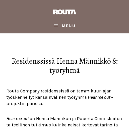
Skip
Skip
Skip
to
to
to
main
primary
footer
content
sidebar
MENU
Residenssissä Henna Männikkö &
työryhmä
Routa Company residenssissä on tammikuun ajan
työskennellyt kansainvälinen työryhmä
Hear me out
–
projektin parissa.
Hear me out
on Henna Männikön ja Roberta Ceginskaiten
taiteellinen tutkimus kuinka naiset kertovat tarinoita