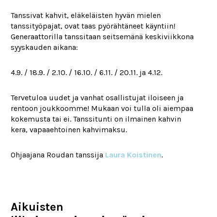
Tanssivat kahvit, eläkeläisten hyvän mielen
tanssityöpajat, ovat taas pyörähtäneet käyntiin!
Generaattorilla tanssitaan seitsemänä keskiviikkona
syyskauden aikana:
4.9. / 18.9. / 2.10. / 16.10. / 6.11. / 20.11. ja 4.12.
Tervetuloa uudet ja vanhat osallistujat iloiseen ja
rentoon joukkoomme! Mukaan voi tulla oli aiempaa
kokemusta tai ei. Tanssitunti on ilmainen kahvin
kera, vapaaehtoinen kahvimaksu.
Ohjaajana Roudan tanssija
Laura Koistinen
.
Aikuisten