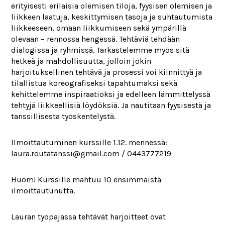
erityisesti erilaisia olemisen tiloja, fyysisen olemisen ja
liikkeen laatuja, keskittymisen tasoja ja suhtautumista
liikkeeseen, omaan liikkumiseen sekä ympärillä
olevaan – rennossa hengessä. Tehtäviä tehdään
dialogissa ja ryhmissä. Tarkastelemme myös sitä
hetkeä ja mahdollisuutta, jolloin jokin
harjoituksellinen tehtävä ja prosessi voi kiinnittyä ja
tilallistua koreografiseksi tapahtumaksi sekä
kehittelemme inspiraatioksi ja edelleen lämmittelyssä
tehtyjä liikkeellisiä löydöksiä. Ja nautitaan fyysisestä ja
tanssillisesta työskentelystä.
Ilmoittautuminen kurssille 1.12. mennessä:
laura.routatanssi@gmail.com / 0443777219
Huom! Kurssille mahtuu 10 ensimmäistä
ilmoittautunutta.
Lauran työpajassa tehtävät harjoitteet ovat