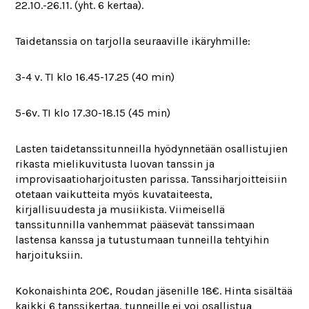
22.10.-26.11. (yht. 6 kertaa).
Taidetanssia on tarjolla seuraaville ikäryhmille:
3-4 v. TI klo 16.45-17.25 (40 min)
5-6v. TI klo 17.30-18.15 (45 min)
Lasten taidetanssitunneilla hyödynnetään osallistujien
rikasta mielikuvitusta luovan tanssin ja
improvisaatioharjoitusten parissa. Tanssiharjoitteisiin
otetaan vaikutteita myös kuvataiteesta,
kirjallisuudesta ja musiikista. Viimeisellä
tanssitunnilla vanhemmat pääsevät tanssimaan
lastensa kanssa ja tutustumaan tunneilla tehtyihin
harjoituksiin.
Kokonaishinta 20€, Roudan jäsenille 18€. Hinta sisältää
kaikki 6 tanssikertaa, tunneille ei voi osallistua