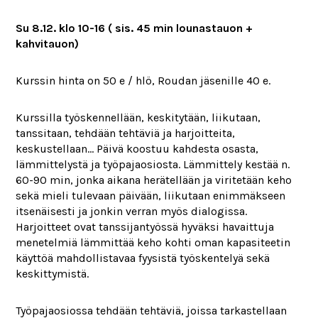
Su 8.12. klo 10-16 ( sis. 45 min lounastauon +
kahvitauon)
Kurssin hinta on 50 e / hlö, Roudan jäsenille 40 e.
Kurssilla työskennellään, keskitytään, liikutaan,
tanssitaan, tehdään tehtäviä ja harjoitteita,
keskustellaan… Päivä koostuu kahdesta osasta,
lämmittelystä ja työpajaosiosta. Lämmittely kestää n.
60-90 min, jonka aikana herätellään ja viritetään keho
sekä mieli tulevaan päivään, liikutaan enimmäkseen
itsenäisesti ja jonkin verran myös dialogissa.
Harjoitteet ovat tanssijantyössä hyväksi havaittuja
menetelmiä lämmittää keho kohti oman kapasiteetin
käyttöä mahdollistavaa fyysistä työskentelyä sekä
keskittymistä.
Työpajaosiossa tehdään tehtäviä, joissa tarkastellaan