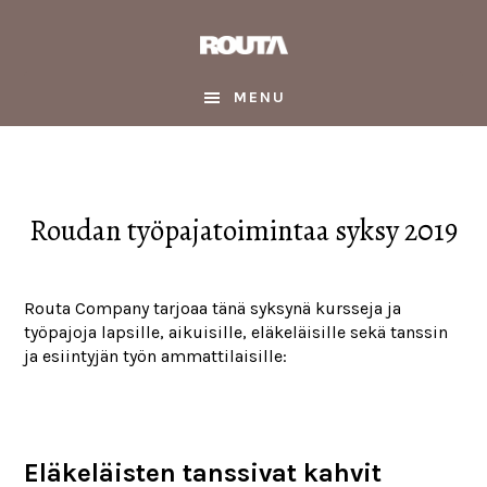
Skip
Skip
Skip
to
to
to
main
primary
footer
content
sidebar
MENU
Roudan työpajatoimintaa syksy 2019
Routa Company tarjoaa tänä syksynä kursseja ja
työpajoja lapsille, aikuisille, eläkeläisille sekä tanssin
ja esiintyjän työn ammattilaisille:
Eläkeläisten tanssivat kahvit