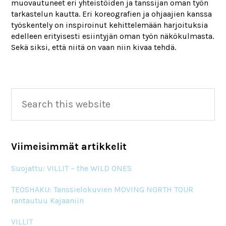
muovautuneet eri yhteistöiden ja tanssijan oman työn
tarkastelun kautta. Eri koreografien ja ohjaajien kanssa
työskentely on inspiroinut kehittelemään harjoituksia
edelleen erityisesti esiintyjän oman työn näkökulmasta.
Sekä siksi, että niitä on vaan niin kivaa tehdä.
Primary
Search
this
Sidebar
website
Viimeisimmät artikkelit
Suojattu: VILLIT – the WILD ONES
TEOSHAKU: Tanssielokuvien MOVING NORTH TOUR
rantautuu Kajaaniin
VILLIT