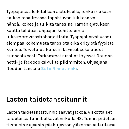
Työpajoissa leikitellään ajatuksella, jonka mukaan
kaiken maailmassa tapahtuvan liikkeen voi
nähdä, kokea ja tulkita tanssina. Tämän ajatuksen
kautta tehdään ohjaajan kehittelemiä
liikeimprovisaatioharjoitteita. Työpajat eivät vaadi
aiempaa kokemusta tanssista eikä erityistä fyysistä
kuntoa. Tervetuloa kurssin käyneet sekä uudet
kiinnostuneet! Tarkemmat sisällöt löytyvät Roudan
netti- ja facebooksivuilta pikimmiten. Ohjaajana
Roudan tanssija
Satu Rinnetmäki
.
Lasten taidetanssitunnit
Lasten taidetanssitunnit saavat jatkoa. Viikottaiset
taidetanssitunnit alkavat viikolla 43. Tunnit pidetään
tiistaisin Kajaanin pääkirjaston yläkerran aulatilassa