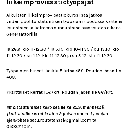
liikeimprovisaatiotyöpajat
Aikuisten liikeimprovisaatiokurssi saa jatkoa
viiden puolitoistatuntisen työpajan muodossa kahtena
lauantaina ja kolmena sunnuntaina syyskauden aikana
Generaattorilla:
la 28.9. klo 11-12.30 / la 5.10. klo 10-11.30 / su 13.10. klo
11-12.30 / su 1.12. klo 11-12.30 ja su 8.12. klo 11-12.30
Työpajojen hinnat: kaikki 5 krtaa 45€, Roudan jäsenille
40€.
Yksittäiset kerrat 10€/krt, Roudan jäsenille 8€/krt.
Ilmoittautumiset koko setille ke 25.9. mennessä,
yksittäisille kerroille aina 2 päivää ennen työpajan
ajankohtaa
satu.routatanssi@gmail.com tai
0503211051.