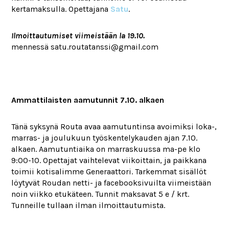
kertamaksulla. Opettajana
Satu
.
Ilmoittautumiset viimeistään la 19.10.
mennessä satu.routatanssi@gmail.com
Ammattilaisten aamutunnit 7.10. alkaen
Tänä syksynä Routa avaa aamutuntinsa avoimiksi loka-,
marras- ja joulukuun työskentelykauden ajan 7.10.
alkaen. Aamutuntiaika on marraskuussa ma-pe klo
9:00-10. Opettajat vaihtelevat viikoittain, ja paikkana
toimii kotisalimme Generaattori. Tarkemmat sisällöt
löytyvät Roudan netti- ja facebooksivuilta viimeistään
noin viikko etukäteen. Tunnit maksavat 5 e / krt.
Tunneille tullaan ilman ilmoittautumista.