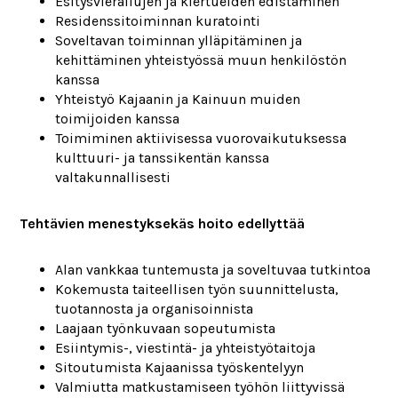
Esitysvierailujen ja kiertueiden edistäminen
Residenssitoiminnan kuratointi
Soveltavan toiminnan ylläpitäminen ja
kehittäminen yhteistyössä muun henkilöstön
kanssa
Yhteistyö Kajaanin ja Kainuun muiden
toimijoiden kanssa
Toimiminen aktiivisessa vuorovaikutuksessa
kulttuuri- ja tanssikentän kanssa
valtakunnallisesti
Tehtävien menestyksekäs hoito edellyttää
Alan vankkaa tuntemusta ja soveltuvaa tutkintoa
Kokemusta taiteellisen työn suunnittelusta,
tuotannosta ja organisoinnista
Laajaan työnkuvaan sopeutumista
Esiintymis-, viestintä- ja yhteistyötaitoja
Sitoutumista Kajaanissa työskentelyyn
Valmiutta matkustamiseen työhön liittyvissä