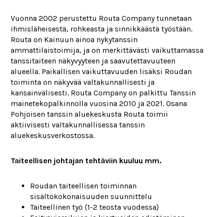
Vuonna 2002 perustettu Routa Company tunnetaan
ihmisläheisestä, rohkeasta ja sinnikkäästä työstään.
Routa on Kainuun ainoa nykytanssin
ammattilaistoimija, ja on merkittävästi vaikuttamassa
tanssitaiteen näkyvyyteen ja saavutettavuuteen
alueella. Paikallisen vaikuttavuuden lisäksi Roudan
toiminta on näkyvää valtakunnallisesti ja
kansainvälisesti. Routa Company on palkittu Tanssin
mainetekopalkinnolla vuosina 2010 ja 2021. Osana
Pohjoisen tanssin aluekeskusta Routa toimii
aktiivisesti valtakunnallisessa tanssin
aluekeskusverkostossa.
Taiteellisen johtajan tehtäviin kuuluu mm.
Roudan taiteellisen toiminnan
sisältökokonaisuuden suunnittelu
Taiteellinen työ (1-2 teosta vuodessa)