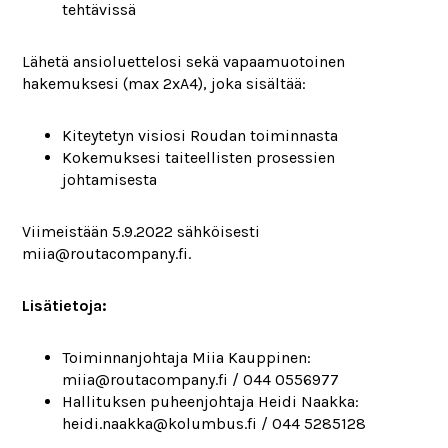
tehtävissä
Lähetä ansioluettelosi sekä vapaamuotoinen
hakemuksesi (max 2xA4), joka sisältää:
Kiteytetyn visiosi Roudan toiminnasta
Kokemuksesi taiteellisten prosessien
johtamisesta
Viimeistään 5.9.2022 sähköisesti
miia@routacompany.fi.
Lisätietoja:
Toiminnanjohtaja Miia Kauppinen:
miia@routacompany.fi / 044 0556977
Hallituksen puheenjohtaja Heidi Naakka:
heidi.naakka@kolumbus.fi / 044 5285128