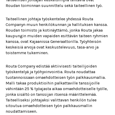
Roudan toiminnan suunnittelu sekä taiteellinen työ.
Taiteellinen johtaja työskentelee yhdessä Routa
Companyn muun henkilökunnan ja hallituksen kanssa.
Roudan toimisto ja kotinäyttämö, jonka Routa jakaa
kaupungin muiden vapaiden esittävän taiteen ryhmien
kanssa, ovat Kajaanissa Generaattorilla. Työyhteisön
keskeisiä arvoja ovat keskustelevuus, tasa-arvo ja
toistemme tukeminen.
Routa Company edistää aktiivisesti taiteilijoiden
työskentelyä ja työhyvinvointia. Routa noudattaa
tuotannoissaan omaehdotteisen työn palkkausmallia.
Malli takaa produktioihin palkattaville tanssijoille
vähintään 25 % työajasta aikaa omaehdotteiselle työlle,
jonka sisältö on tanssijan itsensä määrittelemää.
Taiteelliseksi johtajaksi valittavan henkilön tulee
sitoutua omaehdotteisen työn palkkausmallin
noudattamiseen.