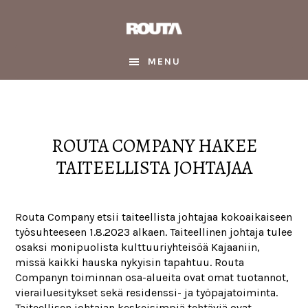
Skip
Skip
Skip
to
to
to
main
primary
footer
content
sidebar
MENU
ROUTA COMPANY HAKEE
TAITEELLISTA JOHTAJAA
Routa Company etsii taiteellista johtajaa kokoaikaiseen
työsuhteeseen 1.8.2023 alkaen. Taiteellinen johtaja tulee
osaksi monipuolista kulttuuriyhteisöä Kajaaniin,
missä kaikki hauska nykyisin tapahtuu. Routa
Companyn toiminnan osa-alueita ovat omat tuotannot,
vierailuesitykset sekä residenssi- ja työpajatoiminta.
Taiteellisen johtajan keskeisimpiä tehtäviä ovat