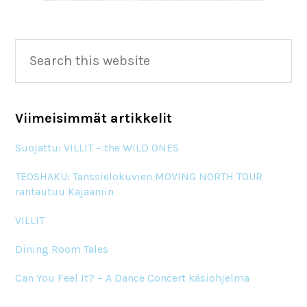
Primary
Search
this
Sidebar
website
Viimeisimmät artikkelit
Suojattu: VILLIT – the WILD ONES
TEOSHAKU: Tanssielokuvien MOVING NORTH TOUR
rantautuu Kajaaniin
VILLIT
Dining Room Tales
Can You Feel It? – A Dance Concert käsiohjelma