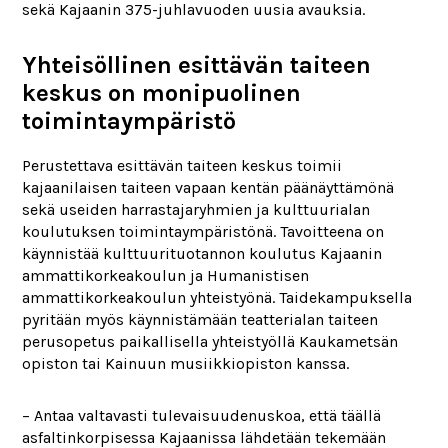
sekä Kajaanin 375-juhlavuoden uusia avauksia.
Yhteisöllinen esittävän taiteen
keskus on monipuolinen
toimintaympäristö
Perustettava esittävän taiteen keskus toimii
kajaanilaisen taiteen vapaan kentän päänäyttämönä
sekä useiden harrastajaryhmien ja kulttuurialan
koulutuksen toimintaympäristönä. Tavoitteena on
käynnistää kulttuurituotannon koulutus Kajaanin
ammattikorkeakoulun ja Humanistisen
ammattikorkeakoulun yhteistyönä. Taidekampuksella
pyritään myös käynnistämään teatterialan taiteen
perusopetus paikallisella yhteistyöllä Kaukametsän
opiston tai Kainuun musiikkiopiston kanssa.
– Antaa valtavasti tulevaisuudenuskoa, että täällä
asfaltinkorpisessa Kajaanissa lähdetään tekemään