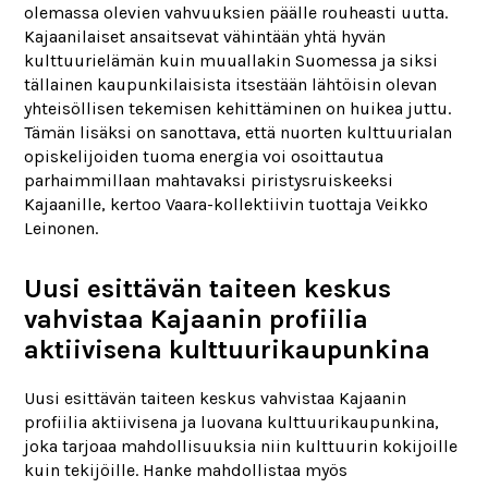
olemassa olevien vahvuuksien päälle rouheasti uutta.
Kajaanilaiset ansaitsevat vähintään yhtä hyvän
kulttuurielämän kuin muuallakin Suomessa ja siksi
tällainen kaupunkilaisista itsestään lähtöisin olevan
yhteisöllisen tekemisen kehittäminen on huikea juttu.
Tämän lisäksi on sanottava, että nuorten kulttuurialan
opiskelijoiden tuoma energia voi osoittautua
parhaimmillaan mahtavaksi piristysruiskeeksi
Kajaanille, kertoo Vaara-kollektiivin tuottaja Veikko
Leinonen.
Uusi esittävän taiteen keskus
vahvistaa Kajaanin profiilia
aktiivisena kulttuurikaupunkina
Uusi esittävän taiteen keskus vahvistaa Kajaanin
profiilia aktiivisena ja luovana kulttuurikaupunkina,
joka tarjoaa mahdollisuuksia niin kulttuurin kokijoille
kuin tekijöille. Hanke mahdollistaa myös