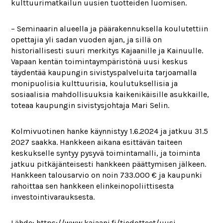
kulttuurimatkailun uusien tuotteiden luomisen.
– Seminaarin alueella ja päärakennuksella koulutettiin
opettajia yli sadan vuoden ajan, ja sillä on
historiallisesti suuri merkitys Kajaanille ja Kainuulle.
Vapaan kentän toimintaympäristönä uusi keskus
täydentää kaupungin sivistyspalveluita tarjoamalla
monipuolisia kulttuurisia, koulutuksellisia ja
sosiaalisia mahdollisuuksia kaikenikäisille asukkaille,
toteaa kaupungin sivistysjohtaja Mari Selin.
Kolmivuotinen hanke käynnistyy 1.6.2024 ja jatkuu 31.5
2027 saakka. Hankkeen aikana esittävän taiteen
keskukselle syntyy pysyvä toimintamalli, ja toiminta
jatkuu pitkäjänteisesti hankkeen päättymisen jälkeen.
Hankkeen talousarvio on noin 733.000 € ja kaupunki
rahoittaa sen hankkeen elinkeinopoliittisesta
investointivarauksesta.
Lähde: https://www.kajaani.fi/tiedotteet/uusi-