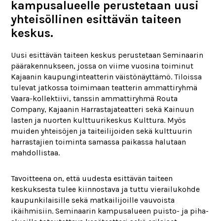
kampusalueelle perustetaan uusi
yhteisöllinen esittävän taiteen
keskus.
Uusi esittävän taiteen keskus perustetaan Seminaarin
päärakennukseen, jossa on viime vuosina toiminut
Kajaanin kaupunginteatterin väistönäyttämö. Tiloissa
tulevat jatkossa toimimaan teatterin ammattiryhmä
Vaara-kollektiivi, tanssin ammattiryhmä Routa
Company, Kajaanin Harrastajateatteri sekä Kainuun
lasten ja nuorten kulttuurikeskus Kulttura. Myös
muiden yhteisöjen ja taiteilijoiden sekä kulttuurin
harrastajien toiminta samassa paikassa halutaan
mahdollistaa.
Tavoitteena on, että uudesta esittävän taiteen
keskuksesta tulee kiinnostava ja tuttu vierailukohde
kaupunkilaisille sekä matkailijoille vauvoista
ikäihmisiin. Seminaarin kampusalueen puisto- ja piha-