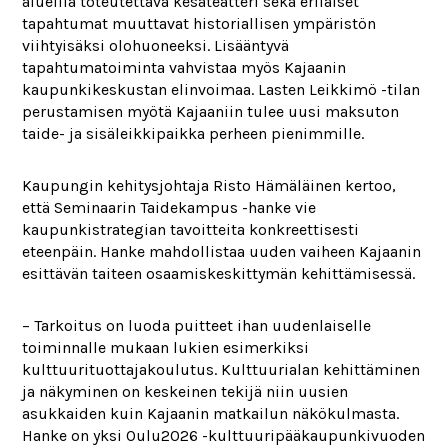
alueilla toteutettava kesäteatteri sekä erilaiset
tapahtumat muuttavat historiallisen ympäristön
viihtyisäksi olohuoneeksi. Lisääntyvä
tapahtumatoiminta vahvistaa myös Kajaanin
kaupunkikeskustan elinvoimaa. Lasten Leikkimö -tilan
perustamisen myötä Kajaaniin tulee uusi maksuton
taide- ja sisäleikkipaikka perheen pienimmille.
Kaupungin kehitysjohtaja Risto Hämäläinen kertoo,
että Seminaarin Taidekampus -hanke vie
kaupunkistrategian tavoitteita konkreettisesti
eteenpäin. Hanke mahdollistaa uuden vaiheen Kajaanin
esittävän taiteen osaamiskeskittymän kehittämisessä.
– Tarkoitus on luoda puitteet ihan uudenlaiselle
toiminnalle mukaan lukien esimerkiksi
kulttuurituottajakoulutus. Kulttuurialan kehittäminen
ja näkyminen on keskeinen tekijä niin uusien
asukkaiden kuin Kajaanin matkailun näkökulmasta.
Hanke on yksi Oulu2026 -kulttuuripääkaupunkivuoden