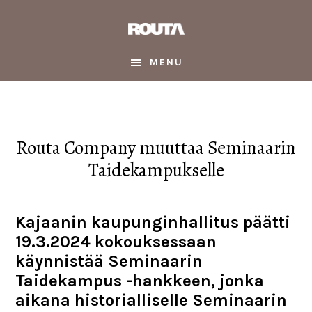
Skip
Skip
Skip
to
to
to
main
primary
footer
content
sidebar
MENU
Routa Company muuttaa Seminaarin
Taidekampukselle
Kajaanin kaupunginhallitus päätti
19.3.2024 kokouksessaan
käynnistää Seminaarin
Taidekampus -hankkeen, jonka
aikana historialliselle Seminaarin