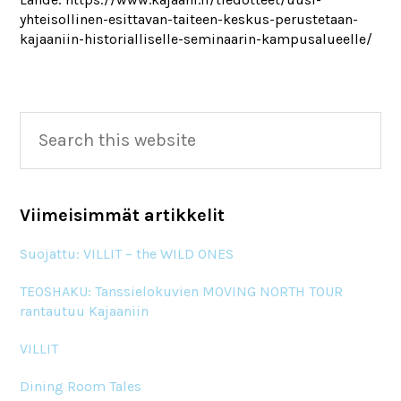
yhteisollinen-esittavan-taiteen-keskus-perustetaan-
kajaaniin-historialliselle-seminaarin-kampusalueelle/
Primary
Search
this
Sidebar
website
Viimeisimmät artikkelit
Suojattu: VILLIT – the WILD ONES
TEOSHAKU: Tanssielokuvien MOVING NORTH TOUR
rantautuu Kajaaniin
VILLIT
Dining Room Tales