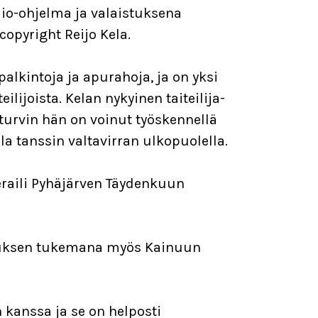
io-ohjelma ja valaistuksena
 copyright Reijo Kela.
palkintoja ja apurahoja, ja on yksi
lijoista. Kelan nykyinen taiteilija-
urvin hän on voinut työskennellä
la tanssin valtavirran ulkopuolella.
ieraili Pyhäjärven Täydenkuun
skuksen tukemana myös Kainuun
n kanssa ja se on helposti