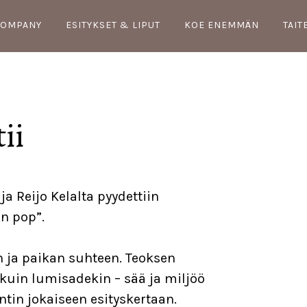
COMPANY
ESITYKSET & LIPUT
KOE ENEMMÄN
TAIT
ii
ja Reijo Kelalta pyydettiin
on pop”.
 ja paikan suhteen. Teoksen
kuin lumisadekin – sää ja miljöö
in jokaiseen esityskertaan.