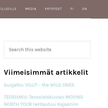
EILIJOILLE
MEDIA
YHTEYDET
FI
EN
Primary
Search
this
Sidebar
website
Viimeisimmät artikkelit
Suojattu: VILLIT – the WILD ONES
TEOSHAKU: Tanssielokuvien MOVING
NORTH TOUR rantautuu Kajaaniin