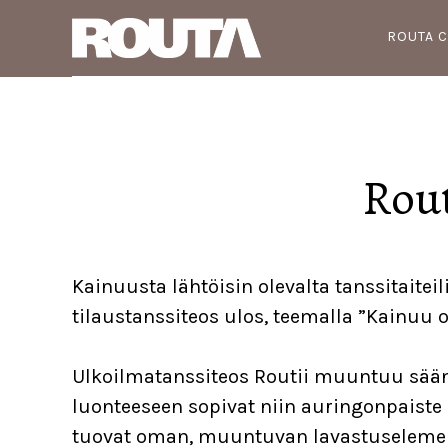
Skip
Skip
Skip
ROUTA 
to
to
to
main
primary
footer
content
sidebar
Rout
Kainuusta lähtöisin olevalta tanssitaiteili
tilaustanssiteos ulos, teemalla ”Kainuu 
Ulkoilmatanssiteos Routii muuntuu sään
luonteeseen sopivat niin auringonpaiste 
tuovat oman, muuntuvan lavastuselement