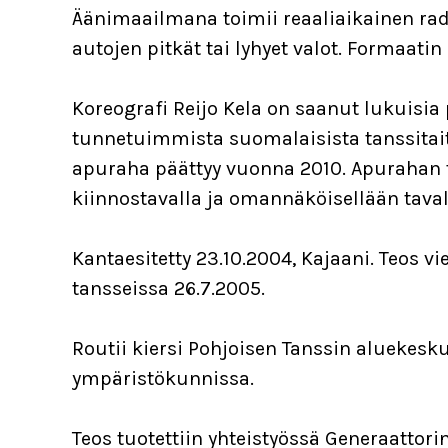
Äänimaailmana toimii reaaliaikainen rad
autojen pitkät tai lyhyet valot. Formaatin
Koreografi Reijo Kela on saanut lukuisia 
tunnetuimmista suomalaisista tanssitaitei
apuraha päättyy vuonna 2010. Apurahan t
kiinnostavalla ja omannäköisellään taval
Kantaesitetty 23.10.2004, Kajaani. Teos v
tansseissa 26.7.2005.
Routii kiersi Pohjoisen Tanssin alueke
ympäristökunnissa.
Teos tuotettiin yhteistyössä Generaattori