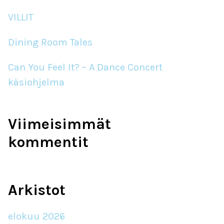
VILLIT
Dining Room Tales
Can You Feel It? – A Dance Concert
käsiohjelma
Viimeisimmät
kommentit
Arkistot
elokuu 2026