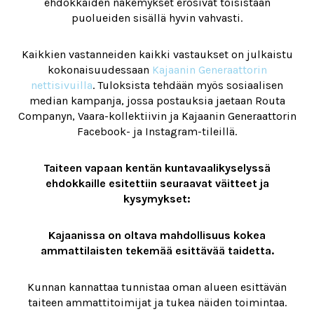
ehdokkaiden näkemykset erosivat toisistaan
puolueiden sisällä hyvin vahvasti.
Kaikkien vastanneiden kaikki vastaukset on julkaistu
kokonaisuudessaan
Kajaanin Generaattorin
nettisivuilla
. Tuloksista tehdään myös sosiaalisen
median kampanja, jossa postauksia jaetaan Routa
Companyn, Vaara-kollektiivin ja Kajaanin Generaattorin
Facebook- ja Instagram-tileillä.
Taiteen vapaan kentän kuntavaalikyselyssä
ehdokkaille esitettiin seuraavat väitteet ja
kysymykset:
Kajaanissa on oltava mahdollisuus kokea
ammattilaisten tekemää esittävää taidetta.
Kunnan kannattaa tunnistaa oman alueen esittävän
taiteen ammattitoimijat ja tukea näiden toimintaa.