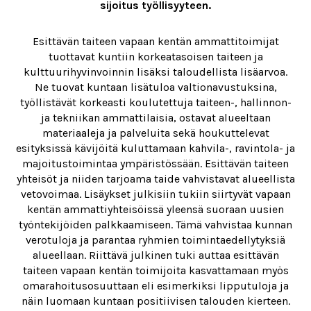
sijoitus työllisyyteen.
Esittävän taiteen vapaan kentän ammattitoimijat
tuottavat kuntiin korkeatasoisen taiteen ja
kulttuurihyvinvoinnin lisäksi taloudellista lisäarvoa.
Ne tuovat kuntaan lisätuloa valtionavustuksina,
työllistävät korkeasti koulutettuja taiteen-, hallinnon-
ja tekniikan ammattilaisia, ostavat alueeltaan
materiaaleja ja palveluita sekä houkuttelevat
esityksissä kävijöitä kuluttamaan kahvila-, ravintola- ja
majoitustoimintaa ympäristössään. Esittävän taiteen
yhteisöt ja niiden tarjoama taide vahvistavat alueellista
vetovoimaa. Lisäykset julkisiin tukiin siirtyvät vapaan
kentän ammattiyhteisöissä yleensä suoraan uusien
työntekijöiden palkkaamiseen. Tämä vahvistaa kunnan
verotuloja ja parantaa ryhmien toimintaedellytyksiä
alueellaan. Riittävä julkinen tuki auttaa esittävän
taiteen vapaan kentän toimijoita kasvattamaan myös
omarahoitusosuuttaan eli esimerkiksi lipputuloja ja
näin luomaan kuntaan positiivisen talouden kierteen.