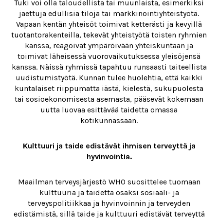
Tuki voi olla taloudellista tai muunlaista, esimerkiksi
jaettuja edullisia tiloja tai markkinointiyhteistyötä.
Vapaan kentän yhteisöt toimivat ketterästi ja kevyillä
tuotantorakenteilla, tekevät yhteistyötä toisten ryhmien
kanssa, reagoivat ympäröivään yhteiskuntaan ja
toimivat läheisessä vuorovaikutuksessa yleisöjensä
kanssa. Näissä ryhmissä tapahtuu runsaasti taiteellista
uudistumistyötä. Kunnan tulee huolehtia, että kaikki
kuntalaiset riippumatta iästä, kielestä, sukupuolesta
tai sosioekonomisesta asemasta, pääsevät kokemaan
uutta luovaa esittävää taidetta omassa
kotikunnassaan.
Kulttuuri ja taide edistävät ihmisen terveyttä ja
hyvinvointia.
Maailman terveysjärjestö WHO suosittelee tuomaan
kulttuuria ja taidetta osaksi sosiaali- ja
terveyspolitiikkaa ja hyvinvoinnin ja terveyden
edistämistä, sillä taide ja kulttuuri edistävät terveyttä