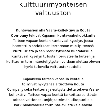
kulttuurimyönteisen
valtuuston
Kuntavaalien alla
Vaara-kollektiivi
ja
Routa
Company
tekivät Kajaanin kuntavaaliehdokkaille
Taiteen vapaan kentän kuntavaalikyselyn, jossa
haastettiin ehdokkaat kertomaan mielipiteensä
kulttuurista ja sen merkityksestä kuntalaisille.
Kuntavaalikyselyn tulosten perusteella taiteen ja
kulttuurin toimintaedellytysten voidaan olettaa olevan
hyvät tulevalla valtuustokaudella.
Kajaanissa taiteen vapaalla kentällä
toimivat nykytanssia tuottava Routa
Company sekä teatteria ja esitystaidetta tekevä Vaara-
kollektiivi. Taiteen vapaa kenttä tarkoittaa esittävän
taiteen valtionosuusjärjestelmän ulkopuolisia,
harkinnanvaraisia toiminta-avustuksia saavia