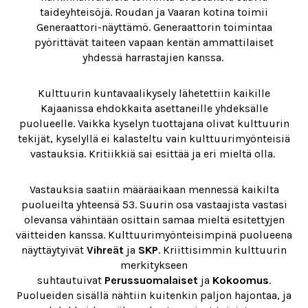
taideyhteisöjä. Roudan ja Vaaran kotina toimii
Generaattori-näyttämö. Generaattorin toimintaa
pyörittävät taiteen vapaan kentän ammattilaiset
yhdessä harrastajien kanssa.
Kulttuurin kuntavaalikysely lähetettiin kaikille
Kajaanissa ehdokkaita asettaneille yhdeksälle
puolueelle. Vaikka kyselyn tuottajana olivat kulttuurin
tekijät, kyselyllä ei kalasteltu vain kulttuurimyönteisiä
vastauksia. Kritiikkiä sai esittää ja eri mieltä olla.
Vastauksia saatiin määräaikaan mennessä kaikilta
puolueilta yhteensä 53. Suurin osa vastaajista vastasi
olevansa vähintään osittain samaa mieltä esitettyjen
väitteiden kanssa. Kulttuurimyönteisimpinä puolueena
näyttäytyivät
Vihreät
ja
SKP
. Kriittisimmin kulttuurin
merkitykseen
suhtautuivat
Perussuomalaiset
ja
Kokoomus
.
Puolueiden sisällä nähtiin kuitenkin paljon hajontaa, ja