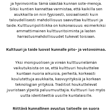
ja hyvinvointia: tämä säästää kunnan sote-menoja.
Siksi kuntien kannattaa varmistaa, että kaikilla sen
asukkailla on niin fyysisesti, sosiaalisesti kuin
taloudellisesti mahdollisuus saavuttaa kulttuuri ja
taide. Kulttuuripolitiikka on kokonaisuus: esimerkiksi
ammattimainen kulttuuritoiminta ja lasten
harrastusmahdollisuudet tukevat toisiaan.
Kulttuuri ja taide luovat kunnalle pito- ja vetovoimaa.
Yksi monipuolisen ja vireän kulttuurielämän
vaikutuksista on se, että kulttuuri houkuttelee
kuntaan nuoria aikuisia, perheitä, korkeasti
koulutettuja asukkaita, kasvuyrityksiä ja korkean
teknologian yrityksiä. Traditiot houkuttelevat
juuristaan ylpeitä paluumuuttajia. Kulttuuri luo myös
uutta identiteettiä uusille kuntalaisille.
Riittävä kunnallinen avustus taiteelle on suora