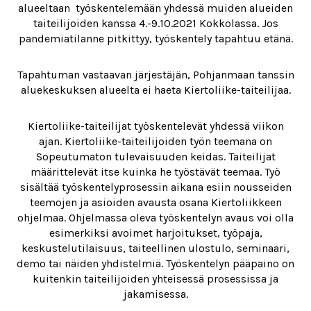
alueeltaan työskentelemään yhdessä muiden alueiden
taiteilijoiden kanssa 4.-9.10.2021 Kokkolassa. Jos
pandemiatilanne pitkittyy, työskentely tapahtuu etänä.
Tapahtuman vastaavan järjestäjän, Pohjanmaan tanssin
aluekeskuksen alueelta ei haeta Kiertoliike-taiteilijaa.
Kiertoliike-taiteilijat työskentelevät yhdessä viikon
ajan. Kiertoliike-taiteilijoiden työn teemana on
Sopeutumaton tulevaisuuden keidas. Taiteilijat
määrittelevät itse kuinka he työstävät teemaa. Työ
sisältää työskentelyprosessin aikana esiin nousseiden
teemojen ja asioiden avausta osana Kiertoliikkeen
ohjelmaa. Ohjelmassa oleva työskentelyn avaus voi olla
esimerkiksi avoimet harjoitukset, työpaja,
keskustelutilaisuus, taiteellinen ulostulo, seminaari,
demo tai näiden yhdistelmiä. Työskentelyn pääpaino on
kuitenkin taiteilijoiden yhteisessä prosessissa ja
jakamisessa.