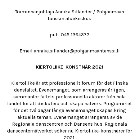
Toiminnanjohtaja Annika Sillander / Pohjanmaan
tanssin aluekeskus
puh. 045 1364372
Email annika.sillander@pohjanmaantanssi.fi
KIERTOLIIKE-KONSTNÄR 2021
Kiertoliike är ett professionellt forum för det Finska
dansfältet. Evenemanget, som arrangeras årligen,
sammanför fältets professionella aktörer från hela
landet för att diskutera och skapa nätverk. Programmet
för det två dagar långa evenemanget skapas kring
aktuella teman. Evenemanget arrangeras av de
Regionala danscentren och Dansens hus. Regionala
danscenternätverket söker nu Kiertoliike-konstnärer för
2021.