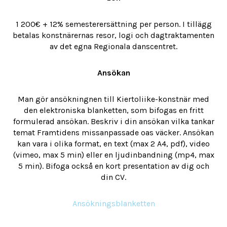
1 200€ + 12% semesterersättning per person. I tillägg
betalas konstnärernas resor, logi och dagtraktamenten
av det egna Regionala danscentret.
Ansökan
Man gör ansökningnen till Kiertoliike-konstnär med
den elektroniska blanketten, som bifogas en fritt
formulerad ansökan. Beskriv i din ansökan vilka tankar
temat Framtidens missanpassade oas väcker. Ansökan
kan vara i olika format, en text (max 2 A4, pdf), video
(vimeo, max 5 min) eller en ljudinbandning (mp4, max
5 min). Bifoga också en kort presentation av dig och
din CV.
Ansökningsblanketten