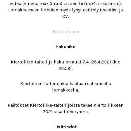
video (vimeo, max 5min) tai äänite (mp4, max 5min).
Lomakkeeseen liitetään myös lyhyt esittely itsestäsi ja
CV.
Hakulomake
Hakuaika
Kiertoliike-taiteilija haku on auki 7.4.-28.4.2021 (klo
23:59).
Kiertoliike-taiteilijaksi haetaan sähköisellä
lomakkeella.
Päätökset Kiertoliike-taiteilijoista tekee Kiertoliikkeen
2021 sisältötyöryhmä.
Lisätiedot