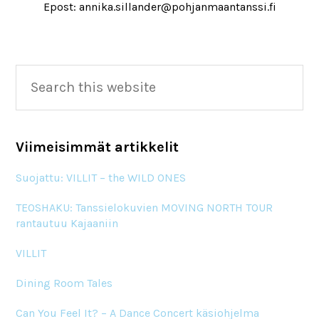
Epost: annika.sillander@pohjanmaantanssi.fi
Primary
Search
this
Sidebar
website
Viimeisimmät artikkelit
Suojattu: VILLIT – the WILD ONES
TEOSHAKU: Tanssielokuvien MOVING NORTH TOUR
rantautuu Kajaaniin
VILLIT
Dining Room Tales
Can You Feel It? – A Dance Concert käsiohjelma