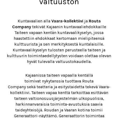
valtuuston
Kuntavaalien alla
Vaara-kollektiivi
ja
Routa
Company
tekivät Kajaanin kuntavaaliehdokkaille
Taiteen vapaan kentän kuntavaalikyselyn, jossa
haastettiin ehdokkaat kertomaan mielipiteensä
kulttuurista ja sen merkityksestä kuntalaisille.
Kuntavaalikyselyn tulosten perusteella taiteen ja
kulttuurin toimintaedellytysten voidaan olettaa olevan
hyvät tulevalla valtuustokaudella.
Kajaanissa taiteen vapaalla kentällä
toimivat nykytanssia tuottava Routa
Company sekä teatteria ja esitystaidetta tekevä Vaara-
kollektiivi. Taiteen vapaa kenttä tarkoittaa esittävän
taiteen valtionosuusjärjestelmän ulkopuolisia,
harkinnanvaraisia toiminta-avustuksia saavia
taideyhteisöjä. Roudan ja Vaaran kotina toimii
Generaattori-näyttämö. Generaattorin toimintaa