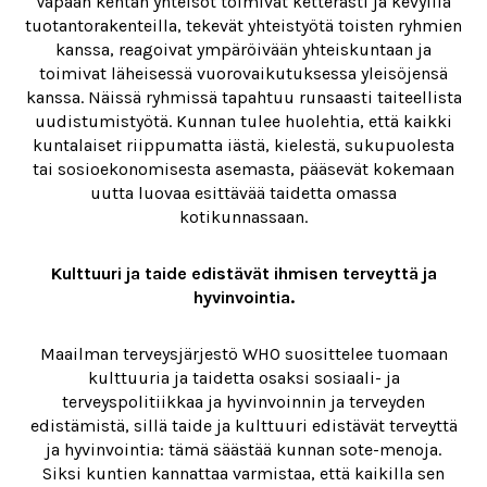
Vapaan kentän yhteisöt toimivat ketterästi ja kevyillä
tuotantorakenteilla, tekevät yhteistyötä toisten ryhmien
kanssa, reagoivat ympäröivään yhteiskuntaan ja
toimivat läheisessä vuorovaikutuksessa yleisöjensä
kanssa. Näissä ryhmissä tapahtuu runsaasti taiteellista
uudistumistyötä. Kunnan tulee huolehtia, että kaikki
kuntalaiset riippumatta iästä, kielestä, sukupuolesta
tai sosioekonomisesta asemasta, pääsevät kokemaan
uutta luovaa esittävää taidetta omassa
kotikunnassaan.
Kulttuuri ja taide edistävät ihmisen terveyttä ja
hyvinvointia.
Maailman terveysjärjestö WHO suosittelee tuomaan
kulttuuria ja taidetta osaksi sosiaali- ja
terveyspolitiikkaa ja hyvinvoinnin ja terveyden
edistämistä, sillä taide ja kulttuuri edistävät terveyttä
ja hyvinvointia: tämä säästää kunnan sote-menoja.
Siksi kuntien kannattaa varmistaa, että kaikilla sen