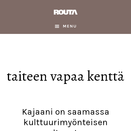
Skip
Skip
Skip
to
to
to
main
primary
footer
content
sidebar
MENU
taiteen vapaa kenttä
Kajaani on saamassa
kulttuurimyönteisen