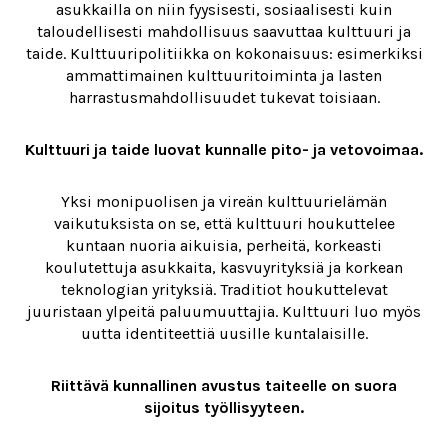
asukkailla on niin fyysisesti, sosiaalisesti kuin
taloudellisesti mahdollisuus saavuttaa kulttuuri ja
taide. Kulttuuripolitiikka on kokonaisuus: esimerkiksi
ammattimainen kulttuuritoiminta ja lasten
harrastusmahdollisuudet tukevat toisiaan.
Kulttuuri ja taide luovat kunnalle pito- ja vetovoimaa.
Yksi monipuolisen ja vireän kulttuurielämän
vaikutuksista on se, että kulttuuri houkuttelee
kuntaan nuoria aikuisia, perheitä, korkeasti
koulutettuja asukkaita, kasvuyrityksiä ja korkean
teknologian yrityksiä. Traditiot houkuttelevat
juuristaan ylpeitä paluumuuttajia. Kulttuuri luo myös
uutta identiteettiä uusille kuntalaisille.
Riittävä kunnallinen avustus taiteelle on suora
sijoitus työllisyyteen.