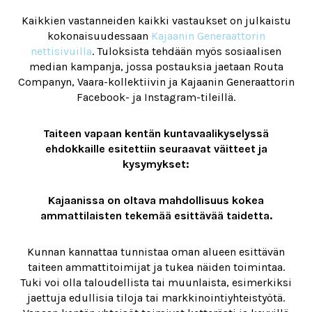
Kaikkien vastanneiden kaikki vastaukset on julkaistu
kokonaisuudessaan
Kajaanin Generaattorin
nettisivuilla
. Tuloksista tehdään myös sosiaalisen
median kampanja, jossa postauksia jaetaan Routa
Companyn, Vaara-kollektiivin ja Kajaanin Generaattorin
Facebook- ja Instagram-tileillä.
Taiteen vapaan kentän kuntavaalikyselyssä
ehdokkaille esitettiin seuraavat väitteet ja
kysymykset:
Kajaanissa on oltava mahdollisuus kokea
ammattilaisten tekemää esittävää taidetta.
Kunnan kannattaa tunnistaa oman alueen esittävän
taiteen ammattitoimijat ja tukea näiden toimintaa.
Tuki voi olla taloudellista tai muunlaista, esimerkiksi
jaettuja edullisia tiloja tai markkinointiyhteistyötä.