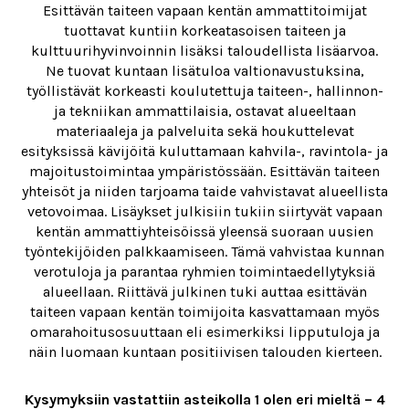
Esittävän taiteen vapaan kentän ammattitoimijat
tuottavat kuntiin korkeatasoisen taiteen ja
kulttuurihyvinvoinnin lisäksi taloudellista lisäarvoa.
Ne tuovat kuntaan lisätuloa valtionavustuksina,
työllistävät korkeasti koulutettuja taiteen-, hallinnon-
ja tekniikan ammattilaisia, ostavat alueeltaan
materiaaleja ja palveluita sekä houkuttelevat
esityksissä kävijöitä kuluttamaan kahvila-, ravintola- ja
majoitustoimintaa ympäristössään. Esittävän taiteen
yhteisöt ja niiden tarjoama taide vahvistavat alueellista
vetovoimaa. Lisäykset julkisiin tukiin siirtyvät vapaan
kentän ammattiyhteisöissä yleensä suoraan uusien
työntekijöiden palkkaamiseen. Tämä vahvistaa kunnan
verotuloja ja parantaa ryhmien toimintaedellytyksiä
alueellaan. Riittävä julkinen tuki auttaa esittävän
taiteen vapaan kentän toimijoita kasvattamaan myös
omarahoitusosuuttaan eli esimerkiksi lipputuloja ja
näin luomaan kuntaan positiivisen talouden kierteen.
Kysymyksiin vastattiin asteikolla 1 olen eri mieltä – 4