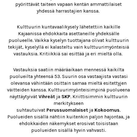
pyörittävät taiteen vapaan kentän ammattilaiset
yhdessä harrastajien kanssa.
Kulttuurin kuntavaalikysely lähetettiin kaikille
Kajaanissa ehdokkaita asettaneille yhdeksälle
puolueelle. Vaikka kyselyn tuottajana olivat kulttuurin
tekijät, kyselyllä ei kalasteltu vain kulttuurimyönteisiä
vastauksia. Kritiikkiä sai esittää ja eri mieltä olla.
Vastauksia saatiin määräaikaan mennessä kaikilta
puolueilta yhteensä 53. Suurin osa vastaajista vastasi
olevansa vähintään osittain samaa mieltä esitettyjen
väitteiden kanssa. Kulttuurimyönteisimpinä puolueena
näyttäytyivät
Vihreät
ja
SKP
. Kriittisimmin kulttuurin
merkitykseen
suhtautuivat
Perussuomalaiset
ja
Kokoomus
.
Puolueiden sisällä nähtiin kuitenkin paljon hajontaa, ja
ehdokkaiden näkemykset erosivat toisistaan
puolueiden sisällä hyvin vahvasti.