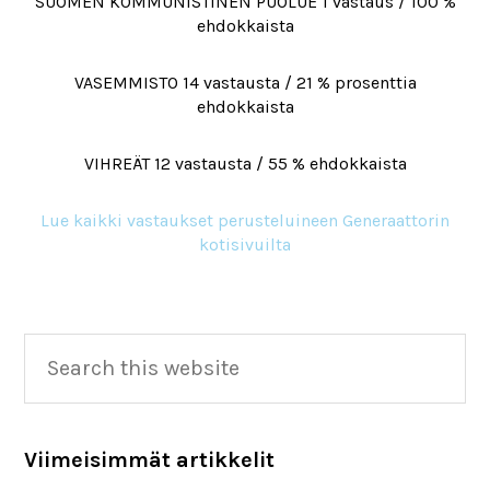
SUOMEN KOMMUNISTINEN PUOLUE 1 vastaus / 100 %
ehdokkaista
VASEMMISTO 14 vastausta / 21 % prosenttia
ehdokkaista
VIHREÄT 12 vastausta / 55 % ehdokkaista
Lue kaikki vastaukset perusteluineen Generaattorin
kotisivuilta
Primary
Search
this
Sidebar
website
Viimeisimmät artikkelit