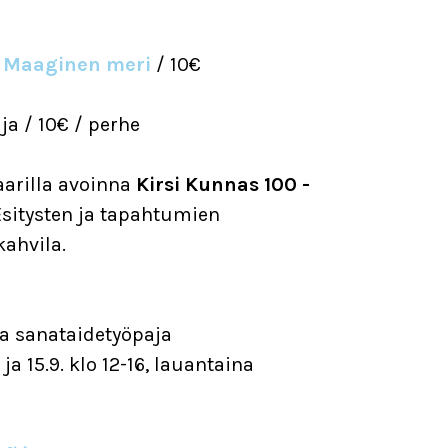
s
Maaginen meri
/ 10€
aja / 10€ / perhe
aarilla avoinna
Kirsi Kunnas 100 -
Esitysten ja tapahtumien
kahvila.
a sanataidetyöpaja
a 15.9. klo 12-16, lauantaina