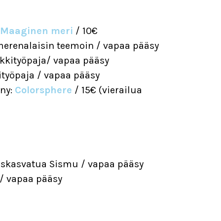
Maaginen meri
/ 10€
 merenalaisin teemoin / vapaa pääsy
kkityöpaja/ vapaa pääsy
työpaja / vapaa pääsy
any:
Colorsphere
/ 15€ (vierailua
iskasvatua Sismu / vapaa pääsy
/ vapaa pääsy