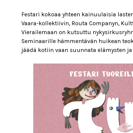
Festari kokoaa yhteen kainuulaisia lasten
Vaara-kollektiivin, Routa Companyn, Kul
Vierailemaan on kutsuttu nykysirkusryh
Seminaarille hämmentävän huikean teo
jäädä kotiin vaan suunnata elämysten ja i