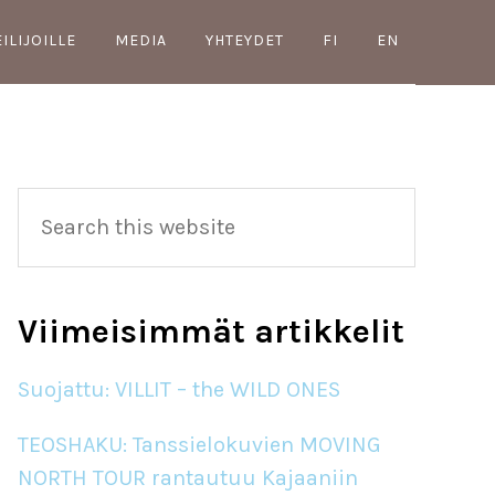
EILIJOILLE
MEDIA
YHTEYDET
FI
EN
Primary
Search
this
Sidebar
website
Viimeisimmät artikkelit
Suojattu: VILLIT – the WILD ONES
TEOSHAKU: Tanssielokuvien MOVING
NORTH TOUR rantautuu Kajaaniin