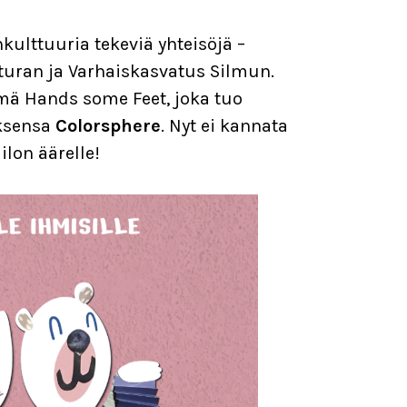
kulttuuria tekeviä yhteisöjä –
tturan ja Varhaiskasvatus Silmun.
mä Hands some Feet, joka tuo
ksensa
Colorsphere
. Nyt ei kannata
lon äärelle!