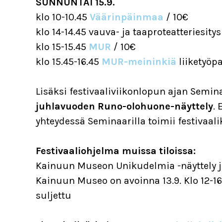
SUNNUNTAI 15.9.
klo 10-10.45
Väärinpäinmaa
/ 10€
klo 14-14.45 vauva- ja taaproteatteriesity
klo 15-15.45
MUR
/ 10€
klo 15.45-16.45
MUR-meininkiä
liiketyöp
Lisäksi festivaaliviikonlopun ajan Semin
juhlavuoden Runo-olohuone-näyttely
.
yhteydessä Seminaarilla toimii festivaali
Festivaaliohjelma muissa tiloissa:
Kainuun Museon Unikudelmia -näyttely j
Kainuun Museo on avoinna 13.9. Klo 12-16 j
suljettu