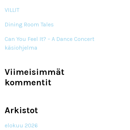
VILLIT
Dining Room Tales
Can You Feel It? – A Dance Concert
käsiohjelma
Viimeisimmät
kommentit
Arkistot
elokuu 2026