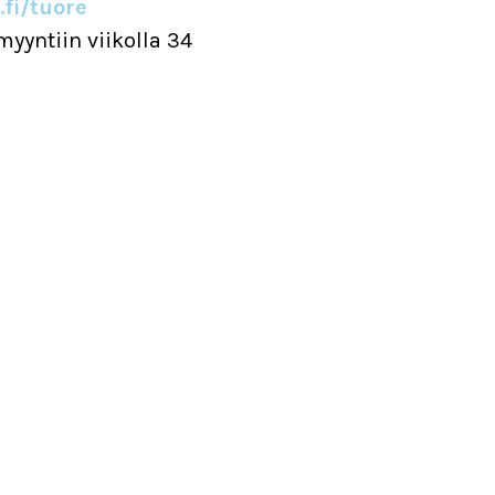
.fi/tuore
yyntiin viikolla 34