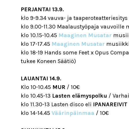
PERJANTAI 13.9.
klo 9-9.34 vauva- ja taaperoteatteriesitys
klo 9.00-11.30 Maalaustyöpaja vauvoille
klo 10.15-10.45
Maaginen Musatar
musii
klo 17-17.45
Maaginen Musatar
musiikki
klo 18-19 Hands some Feet x Opus Comp
tukee Koneen Säätiö)
LAUANTAI 14.9.
Klo 10-10.45
MUR
/ 10€
klo 10.45-13
Lasten elämyspolku
/ Varha
klo 11.30-13 Lasten disco eli
IPANAREIVIT
klo 14-14.45
Väärinpäinmaa
/ 10€