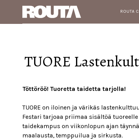
Skip
Skip
Skip
ROUTA 
to
to
to
main
primary
footer
content
sidebar
TUORE Lastenkult
Töttöröö! Tuoretta taidetta tarjolla!
TUORE on iloinen ja värikäs lastenkulttuu
Festari tarjoaa priimaa sisältöä tuoreelle 
taidekampus on viikonlopun ajan täynnä t
maalausta, temppuilua ja sirkusta.